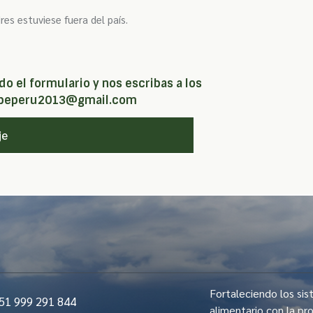
es estuviese fuera del país.
o el formulario y nos escribas a los
anpeperu2013@gmail.com
je
Fortaleciendo los si
 999 291 844
alimentario con la pr