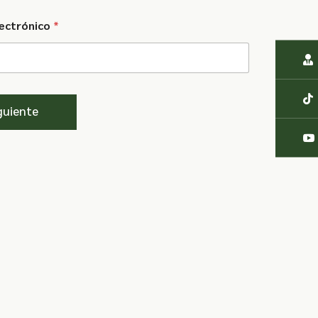
lectrónico
*
guiente