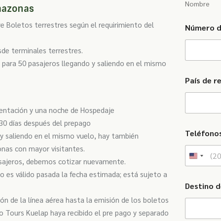
Nombre
Amazonas
e Boletos terrestres según el requirimiento del
Número d
de terminales terrestres.
 para 50 pasajeros llegando y saliendo en el mismo
País de r
mentación y una noche de Hospedaje
30 días después del prepago
Teléfono
 y saliendo en el mismo vuelo, hay también
onas con mayor visitantes.
U
asajeros, debemos cotizar nuevamente.
n
no es válido pasada la fecha estimada; está sujeto a
Destino d
i
n de la línea aérea hasta la emisión de los boletos
t
 Tours Kuelap haya recibido el pre pago y separado
e