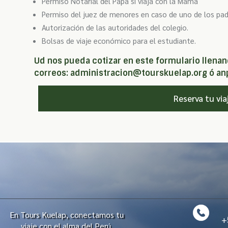
Permiso Notarial del Papá si viaja con la Mamá
Permiso del juez de menores en caso de uno de los padr
Autorización de las autoridades del colegio.
Bolsas de viaje económico para el estudiante.
Ud nos pueda cotizar en este formulario llenand
correos: administracion@tourskuelap.org ó 
Reserva tu via
En Tours Kuelap, conectamos tu
+51
viaje con el alma del Perú.