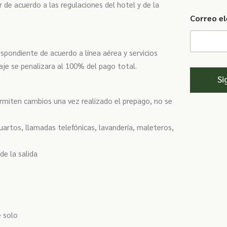
r de acuerdo a las regulaciones del hotel y de la
d
Correo e
S
t
a
spondiente de acuerdo a línea aérea y servicios
t
viaje se penalizara al 100% del pago total.
e
Si
s
ermiten cambios una vez realizado el prepago, no se
+
1
cuartos, llamadas telefónicas, lavandería, maleteros,
de la salida
e solo