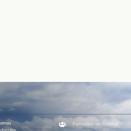
stemas
Formulario de Reserva

oducción