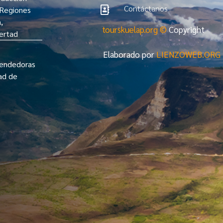
Contáctanos
 Regiones

,
tourskuelap.org ©
Copyright
ertad
Elaborado por
LIENZOWEB.ORG
rendedoras
ad de