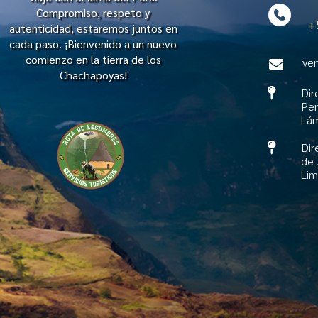
Compromiso, respeto y
+51
autenticidad, estaremos juntos en
cada paso. ¡Bienvenido a un nuevo
comienzo en la tierra de los
ve

Chachapoyas!

Dir
Per
Lá

Dir
de 
Li