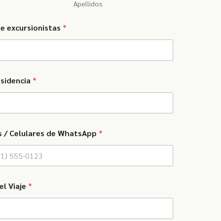
Apellidos
e excursionistas
*
esidencia
*
s / Celulares de WhatsApp
*
el Viaje
*