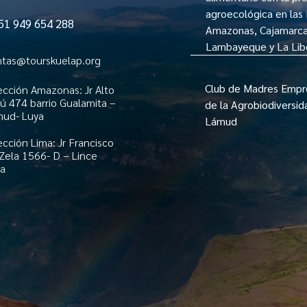
agroecológica en las
 949 654 288
Amazonas, Cajamarca
Lambayeque y La Lib
ntas@tourskuelap.org
Club de Madres Emp
ección Amazonas: Jr Alto
ú 474 barrio Gualamita –
de la Agrobiodiversid
mud- Luya
Lámud
ección Lima: Jr Francisco
Zela 1566- D – Lince
ma